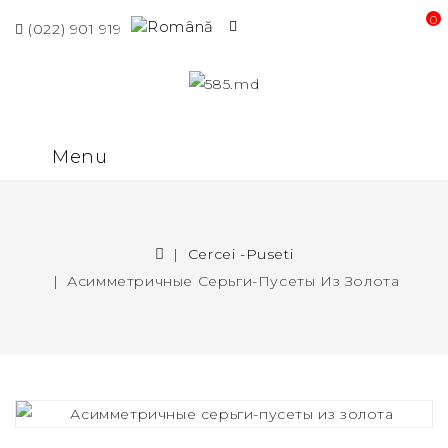
0 p
(022) 901 919
Menu
Cercei -puseti
Асимметричные Серьги-Пусеты Из Золота