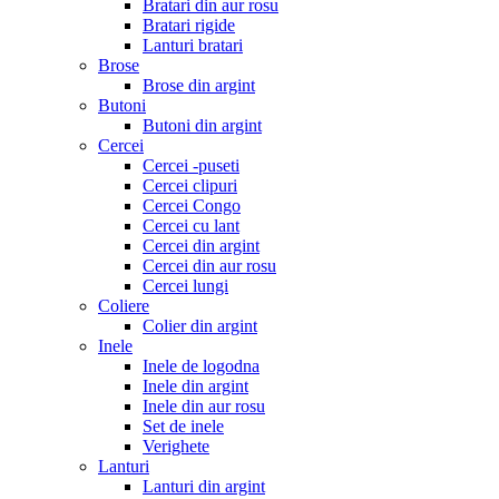
Bratari din aur rosu
Bratari rigide
Lanturi bratari
Brose
Brose din argint
Butoni
Butoni din argint
Cercei
Cercei -puseti
Cercei clipuri
Cercei Congo
Cercei cu lant
Cercei din argint
Cercei din aur rosu
Cercei lungi
Coliere
Colier din argint
Inele
Inele de logodna
Inele din argint
Inele din aur rosu
Set de inele
Verighete
Lanturi
Lanturi din argint