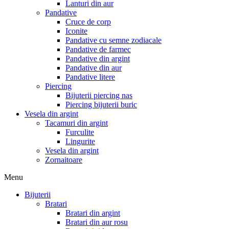
Lanturi din aur
Pandative
Cruce de corp
Iconite
Pandative cu semne zodiacale
Pandative de farmec
Pandative din argint
Pandative din aur
Pandative litere
Piercing
Bijuterii piercing nas
Piercing bijuterii buric
Vesela din argint
Tacamuri din argint
Furculite
Lingurite
Vesela din argint
Zornaitoare
Menu
Bijuterii
Bratari
Bratari din argint
Bratari din aur rosu