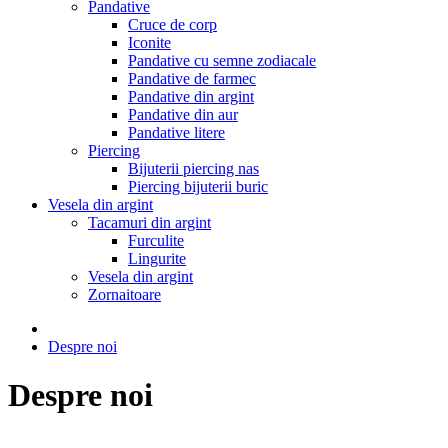
Pandative
Cruce de corp
Iconite
Pandative cu semne zodiacale
Pandative de farmec
Pandative din argint
Pandative din aur
Pandative litere
Piercing
Bijuterii piercing nas
Piercing bijuterii buric
Vesela din argint
Tacamuri din argint
Furculite
Lingurite
Vesela din argint
Zornaitoare
Despre noi
Despre noi