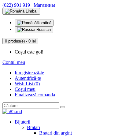
(022) 901 919
Магазины
Limba
Română
Russian
0 produs(e) - 0 lei
Coșul este gol!
Contul meu
Înregistrează-te
Autentifică-te
Wish List (0)
Coşul meu
Finalizează comanda
Bijuterii
Bratari
Bratari din argint