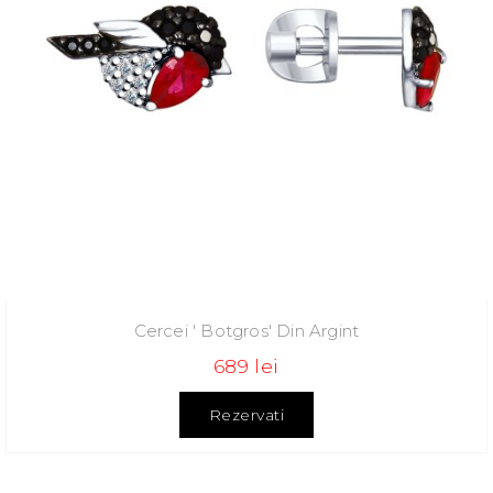
Cercei ' Botgros' Din Argint
689 lei
Rezervati