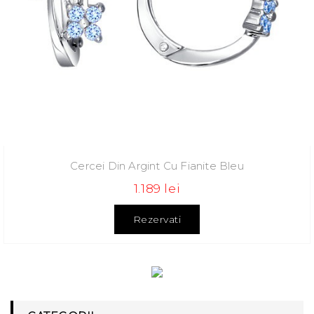
Cercei Din Argint Cu Fianite Bleu
1.189 lei
Rezervati