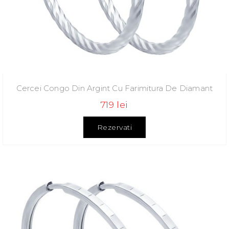
Cercei Congo Din Argint Cu Farimitura De Diamant
719 lei
Rezervati