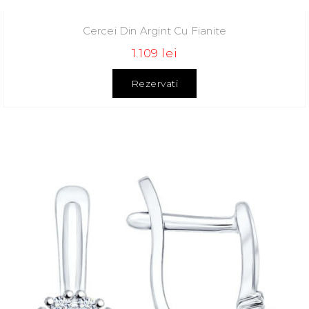
Cercei Din Argint Cu Fianite
1.109 lei
Rezervati