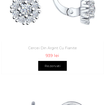
Cercei Din Argint Cu Fianite
939 lei
Rezervati