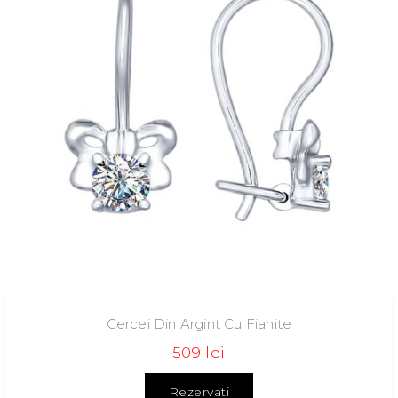
Cercei Din Argint Cu Fianite
509 lei
Rezervati