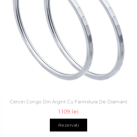
Cercei Congo Din Argint Cu Farimitura De Diamant
1.109 lei
Rezervati