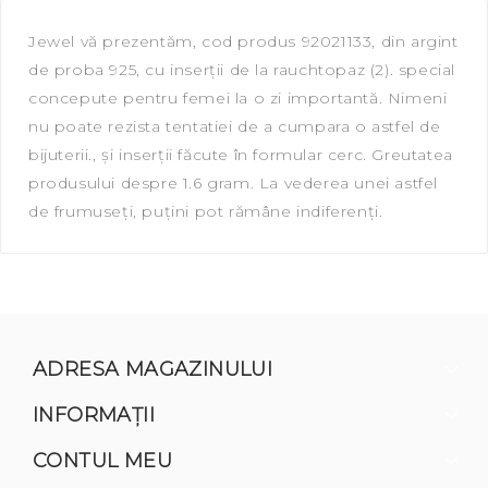
Jewel vă prezentăm, сod produs 92021133, din argint
de proba 925, cu inserții de la rauchtopaz (2). special
concepute pentru femei la o zi importantă. Nimeni
nu poate rezista tentatiei de a cumpara o astfel de
bijuterii., și inserții făcute în formular cerc. Greutatea
produsului despre 1.6 gram. La vederea unei astfel
de frumuseți, puțini pot rămâne indiferenți.
ADRESA MAGAZINULUI
INFORMAŢII
CONTUL MEU