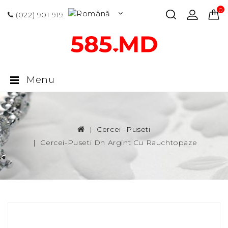
0 p
(022) 901 919
Menu
Cercei -puseti
Cercei-Puseti Dn Argint Cu Rauchtopaze