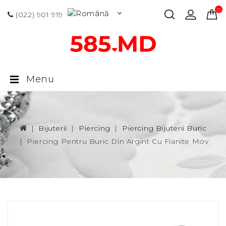
0 p
(022) 901 919
Menu
Bijuterii
Piercing
Piercing Bijuterii Buric
Piercing Pentru Buric Din Argint Cu Fianite Mov