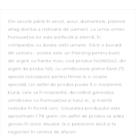
Din secole până în secol, aurul, diamantele, pietrele
atrag atenția a milioane de oameni. La urma urmei,
frumusețea lor este perfectă și eternă, în
comparație cu durata vieții umane. Dă-ți o bucată
din univers - acesta este un Piercing pentru buric
din argint cu fianite mov, сod produs 94060042, din
argint de proba 925, cu următoarele pietre fianit (7).
special concepute pentru femei la o ocazie
specială. Un astfel de produs poate fi o moștenire
bună, care va fi moștenită, decorând generația
următoare cu frumusețea și luxul ei., și inserții
realizate în formă cerc. Greutatea produsului este
aproximativ 1.78 gram. Un astfel de produs va arăta
grozav în orice situație: la o petrecere laică și la
negocieri în centrul de afaceri.