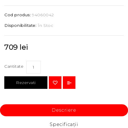
Cod produs:
94060042
Disponibilitate:
În Stoc
709 lei
Cantitate
Rezervati
Descriere
Specificaţii