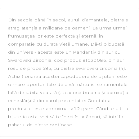
Din secole până în secol, aurul, diamantele, pietrele
atrag atenția a milioane de oameni. La urma urmei,
frumusețea lor este perfectă și eternă, în
comparație cu durata vieții umane. Dă-ți o bucată
din univers - acesta este un Pandantiv din aur cu
Swarovski Zirconia, сod produs 81030086, din aur
rosu de proba 585, cu pietre swarovski zirconia (4).
Achiziționarea acestei capodopere de bijuterii este
o mare oportunitate de a vă mărturisi sentimentele
față de iubita voastră și a aduce bucuria și admirația
ei nesfârșită din darul prezentat ei.Greutatea
produsului este aproximativ 1.2 gram. Când te uiți la
bijuteria asta, vrei să te îneci în adâncuri, să intri în
paharul de pietre prețioase.