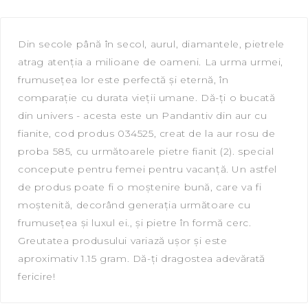
Din secole până în secol, aurul, diamantele, pietrele
atrag atenția a milioane de oameni. La urma urmei,
frumusețea lor este perfectă și eternă, în
comparație cu durata vieții umane. Dă-ți o bucată
din univers - acesta este un Pandantiv din aur cu
fianite, сod produs 034525, creat de la aur rosu de
proba 585, cu următoarele pietre fianit (2). special
concepute pentru femei pentru vacanță. Un astfel
de produs poate fi o moștenire bună, care va fi
moștenită, decorând generația următoare cu
frumusețea și luxul ei., și pietre în formă cerc.
Greutatea produsului variază ușor și este
aproximativ 1.15 gram. Dă-ți dragostea adevărată
fericire!