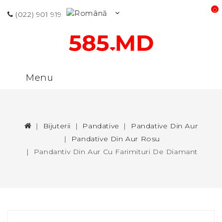
0 p
(022) 901 919
Menu
Bijuterii
Pandative
Pandative Din Aur
Pandative Din Aur Rosu
Pandantiv Din Aur Cu Farimituri De Diamant