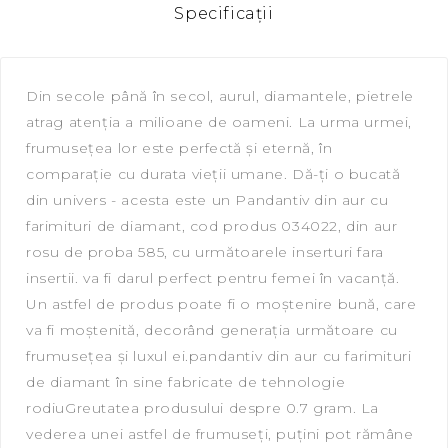
Specificaţii
Din secole până în secol, aurul, diamantele, pietrele
atrag atenția a milioane de oameni. La urma urmei,
frumusețea lor este perfectă și eternă, în
comparație cu durata vieții umane. Dă-ți o bucată
din univers - acesta este un Pandantiv din aur cu
farimituri de diamant, сod produs 034022, din aur
rosu de proba 585, cu următoarele inserturi fara
insertii. va fi darul perfect pentru femei în vacanță.
Un astfel de produs poate fi o moștenire bună, care
va fi moștenită, decorând generația următoare cu
frumusețea și luxul ei.pandantiv din aur cu farimituri
de diamant în sine fabricate de tehnologie
rodiuGreutatea produsului despre 0.7 gram. La
vederea unei astfel de frumuseți, puțini pot rămâne