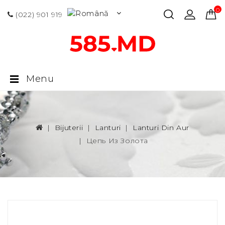
0 p
(022) 901 919
Menu
Bijuterii
Lanturi
Lanturi Din Aur
Цепь Из Золота