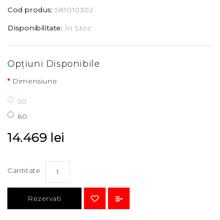
Cod produs:
581010302
Disponibilitate:
În Stoc
Opţiuni Disponibile
Dimensiune
50
60
14.469 lei
Cantitate
Rezervati