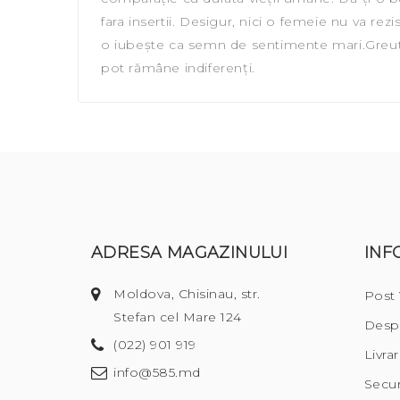
fara insertii. Desigur, nici o femeie nu va rez
o iubește ca semn de sentimente mari.Greutat
pot rămâne indiferenți.
ADRESA MAGAZINULUI
INF
Moldova, Chisinau, str.
Post
Stefan cel Mare 124
Desp
(022) 901 919
Livra
info@585.md
Secur