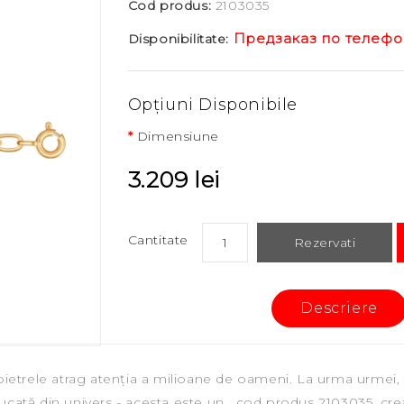
Cod produs:
2103035
Предзаказ по телефо
Disponibilitate:
Opţiuni Disponibile
Dimensiune
3.209 lei
Cantitate
Rezervati
Descriere
pietrele atrag atenția a milioane de oameni. La urma urmei, 
cată din univers - acesta este un , сod produs 2103035, crea