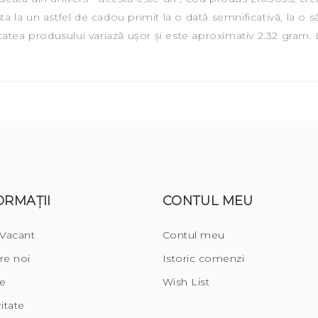
ista la un astfel de cadou primit la o dată semnificativă, la o
ea produsului variază ușor și este aproximativ 2.32 gram. L
ORMAŢII
CONTUL MEU
 Vacant
Contul meu
re noi
Istoric comenzi
re
Wish List
itate