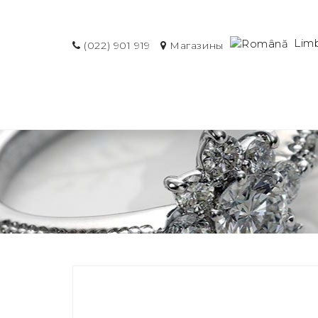
Lim
(022) 901 919
Магазины