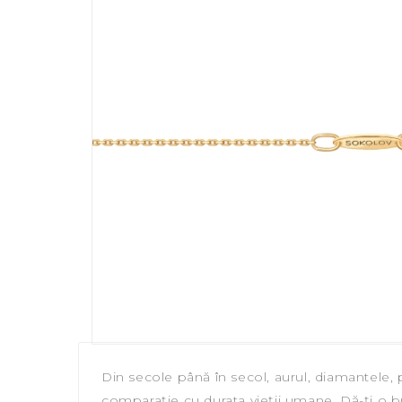
Din secole până în secol, aurul, diamantele, 
comparație cu durata vieții umane. Dă-ți o bu