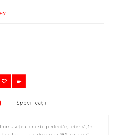
ну
Specificaţii
frumusețea lor este perfectă și eternă, în
t de la aur rosu de proba 585, cu inserții