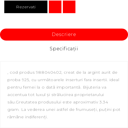
Rezervati
Descriere
Specificaţii
, сod produs 988040402, creat de la argint aurit de
proba 925, cu următoarele inserturi fara insertii. ideal
pentru femei la o dată importantă. Bijuteria va
accentua tot luxul și strălucirea proprietarului
său.Greutatea produsului este aproximativ 3.34
gram. La vederea unei astfel de frumuseți, puțini pot
rămâne indiferenți.