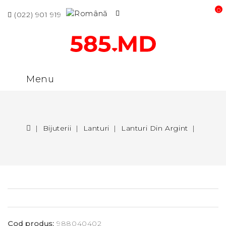
0 p
(022) 901 919
Menu
Bijuterii
Lanturi
Lanturi Din Argint
Cod produs:
988040402