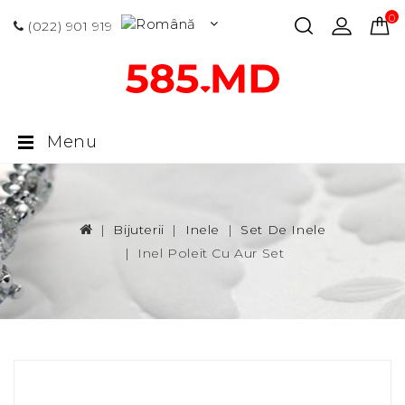
0 p
(022) 901 919
Menu
Bijuterii
Inele
Set De Inele
Inel Poleit Cu Aur Set