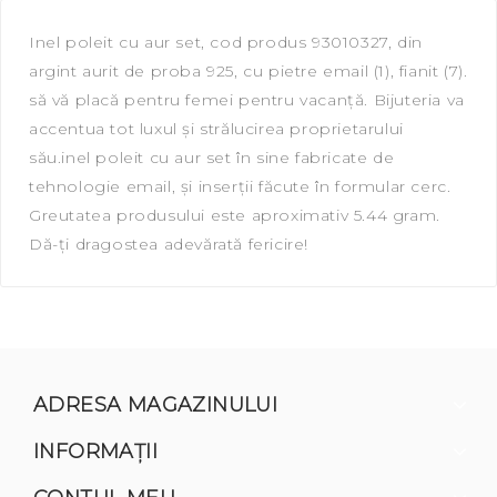
Inel poleit cu aur set, сod produs 93010327, din
argint aurit de proba 925, cu pietre email (1), fianit (7).
să vă placă pentru femei pentru vacanță. Bijuteria va
accentua tot luxul și strălucirea proprietarului
său.inel poleit cu aur set în sine fabricate de
tehnologie email, și inserții făcute în formular cerc.
Greutatea produsului este aproximativ 5.44 gram.
Dă-ți dragostea adevărată fericire!
ADRESA MAGAZINULUI
INFORMAŢII