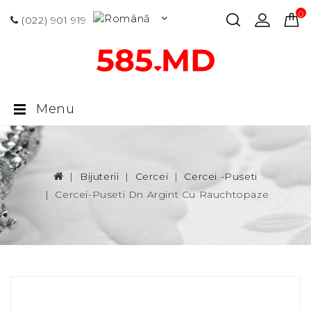
0 p
(022) 901 919
Menu
Bijuterii
Cercei
Cercei -puseti
Cercei-Puseti Dn Argint Cu Rauchtopaze