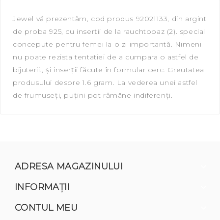
Jewel vă prezentăm, сod produs 92021133, din argint
de proba 925, cu inserții de la rauchtopaz (2). special
concepute pentru femei la o zi importantă. Nimeni
nu poate rezista tentatiei de a cumpara o astfel de
bijuterii., și inserții făcute în formular cerc. Greutatea
produsului despre 1.6 gram. La vederea unei astfel
de frumuseți, puțini pot rămâne indiferenți.
ADRESA MAGAZINULUI
INFORMAŢII
CONTUL MEU