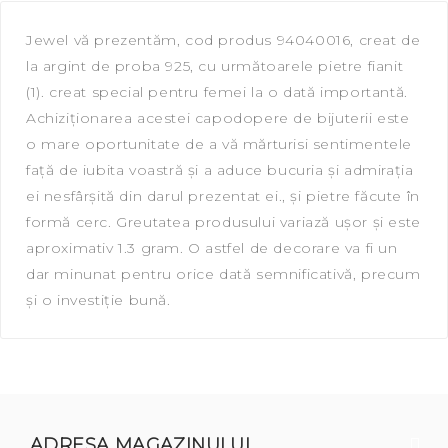
Jewel vă prezentăm, сod produs 94040016, creat de
la argint de proba 925, cu următoarele pietre fianit
(1). creat special pentru femei la o dată importantă.
Achiziționarea acestei capodopere de bijuterii este
o mare oportunitate de a vă mărturisi sentimentele
față de iubita voastră și a aduce bucuria și admirația
ei nesfârșită din darul prezentat ei., și pietre făcute în
formă cerc. Greutatea produsului variază ușor și este
aproximativ 1.3 gram. O astfel de decorare va fi un
dar minunat pentru orice dată semnificativă, precum
și o investiție bună.
ADRESA MAGAZINULUI