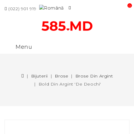
0 p
(022) 901 919
Menu
Bijuterii
Brose
Brose Din Argint
Bold Din Argint 'De Deochi'