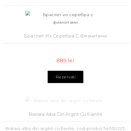
Браслет Из Серебра С Фианитами
..
889 lei
Rezervati
Bratara Alba Din Argint Cu Fianite
Bratara alba din argint cu fianite, сod produs 94050223,