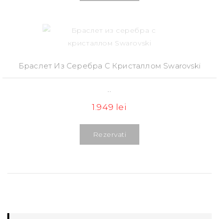
Браслет Из Серебра С Кристаллом Swarovski
..
1.949 lei
Rezervati