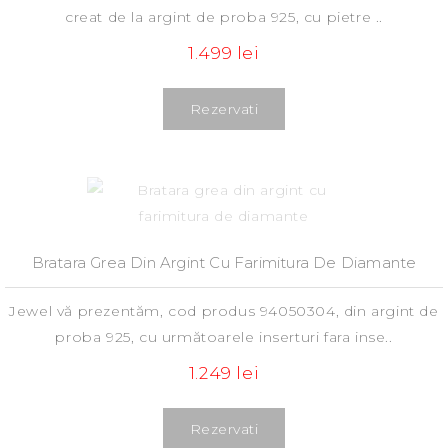
creat de la argint de proba 925, cu pietre ..
1.499 lei
Rezervati
Bratara Grea Din Argint Cu Farimitura De Diamante
Jewel vă prezentăm, сod produs 94050304, din argint de
proba 925, cu următoarele inserturi fara inse..
1.249 lei
Rezervati