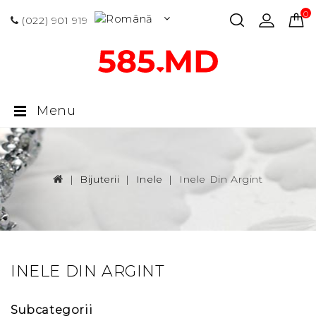
0 p
(022) 901 919
Menu
Bijuterii
Inele
Inele Din Argint
INELE DIN ARGINT
Subcategorii