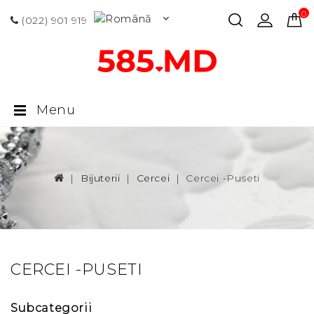
0 p
(022) 901 919
Menu
Bijuterii
Cercei
Cercei -puseti
CERCEI -PUSETI
Subcategorii