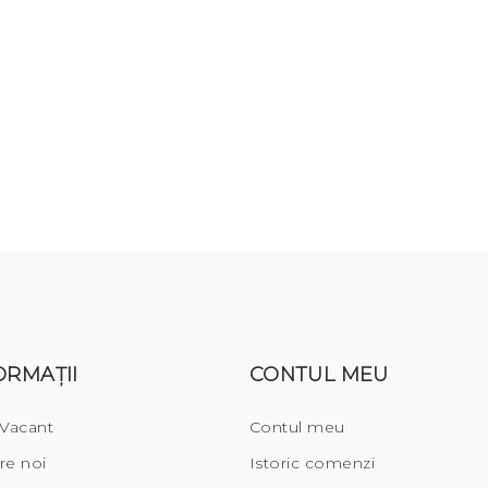
ORMAŢII
CONTUL MEU
 Vacant
Contul meu
re noi
Istoric comenzi