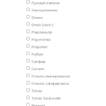
Лунный камень
Наношпинель
Оникс
Опал (синт.)
Перламутр
Раухтопаз
Родолит
Рубин
Сапфир
Ситалл
Стекло минеральное
Стекло сапфировое
Топаз
Топаз Swarovski
Фианит