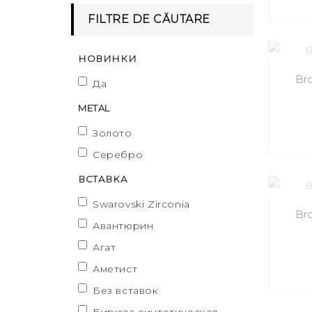
FILTRE DE CĂUTARE
НОВИНКИ
Bro
Да
METAL
Золото
Серебро
ВСТАВКА
Swarovski Zirconia
Bro
Авантюрин
Агат
Аметист
Без вставок