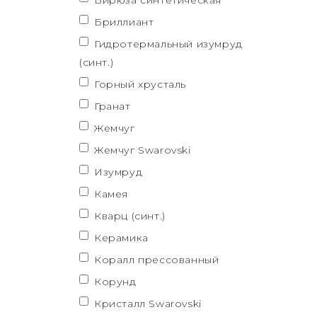
Бирюза синтетическая
Бриллиант
Гидротермальный изумруд
(синт.)
Горный хрусталь
Гранат
Жемчуг
Жемчуг Swarovski
Изумруд
Камея
Кварц (синт.)
Керамика
Коралл прессованный
Корунд
Кристалл Swarovski