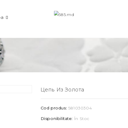
ba
Цепь Из Золота
Cod produs:
581030304
Disponibilitate:
În Stoc