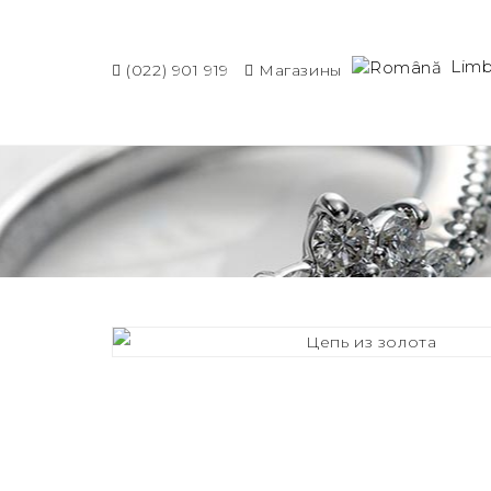
Lim
(022) 901 919
Магазины